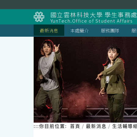
跳
到
國立雲林科技大學 學生事務
主
YunTech.Office of Student Affairs
要
內
最新消息
本處簡介
服務團隊
服
容
區
塊
:::
你目前位置:
首頁
最新消息
生活輔導