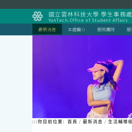
跳
到
國立雲林科技大學 學生事務
主
YunTech.Office of Student Affairs
要
內
最新消息
本處簡介
服務團隊
服
容
區
塊
:::
你目前位置:
首頁
最新消息
生活輔導