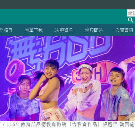
處
務項目
表單下載
法規資訊
常見問答
公開資訊
組
115年教育部品德教育徵稿（含影音作品）評選活 動實