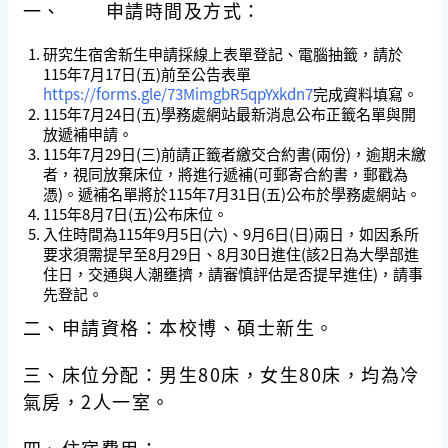
一、 申請時間及方式：
研究生宿舍新生申請採線上表單登記、電腦抽籤，請於
115年7月17日(五)前至公告表單
https://forms.gle/73MimgbR5qpYxkdn7
完成資料填寫。
115年7月24日(五)學務處網站最新消息公布正籤名單與開
放遞補申請。
115年7月29日(三)前請正籤者繳交合約書(兩份)，逾期未繳
者，視同放棄床位，將進行遞補(可郵寄合約書，郵戳為
憑)。遞補名單將於115年7月31日(五)公布於學務處網站。
115年8月7日(五)公布床位。
入住時間為115年9月5日(六)、9月6日(日)兩日，如因系所
要求須需提早至8月29日、8月30日進住(該2日為大學部進
住日，交通與人潮壅擠，請審慎評估是否提早進住)，請事
先登記。
二、申請資格：本校博、碩士新生。
三、床位分配：男生80床，女生80床，均為冷
氣房，2人一室。