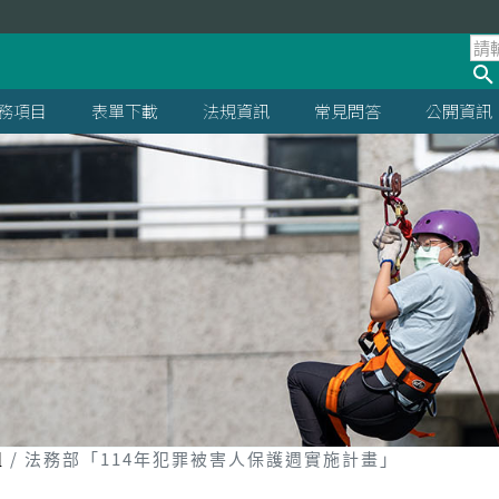
處
務項目
表單下載
法規資訊
常見問答
公開資訊
組
法務部「114年犯罪被害人保護週實施計畫」