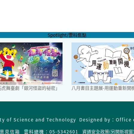
Spotlight/雲科焦點
6巧虎舞臺劇「銀河怪盜的祕密」
八月書目主題展-用運動重新開
ity of Science and Technology Designed by：Office 
意見信箱
雲科總機：05-5342601
資通安全政策(另開新視窗