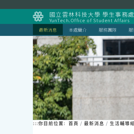
跳
到
國立雲林科技大學 學生事務
主
YunTech.Office of Student Affairs
要
內
最新消息
本處簡介
服務團隊
服
容
區
塊
:::
你目前位置:
首頁
最新消息
生活輔導