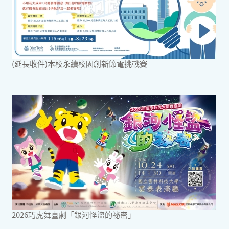
(延長收件)本校永續校園創新節電挑戰賽
2026巧虎舞臺劇「銀河怪盜的祕密」