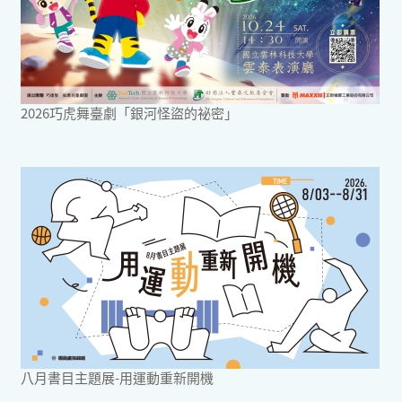
2026巧虎舞臺劇「銀河怪盜的祕密」
八月書目主題展-用運動重新開機