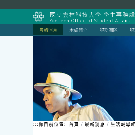
跳
到
國立雲林科技大學 學生事務
主
YunTech.Office of Student Affairs
要
內
最新消息
本處簡介
服務團隊
服
容
區
塊
:::
你目前位置:
首頁
最新消息
生活輔導