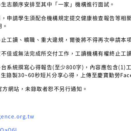
學生志願序安排至其中「一家」機構進行面試。
放棄，申請學生須配合機構規定提交健康檢查報告等相
用。
終止工讀、曠職、重大違規，爾後將不得再次申請本
態度不佳或無法完成所交付工作，工讀機構有權終止工
台系統撰寫心得報告(至少800字)，內容應包含(1)
讀生錄製30~60秒短片分享心得，上傳至慶寶勤勞Fac
官方網站，未錄取者恕不另行通知。
gence.org.tw
ZOaO6l