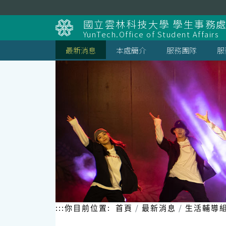
跳
到
國立雲林科技大學 學生事務
主
YunTech.Office of Student Affairs
要
內
最新消息
本處簡介
服務團隊
服
容
區
塊
:::
你目前位置:
首頁
最新消息
生活輔導