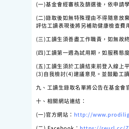
(一)基金會經審核及篩選後，依申請
(二)錄取後如無特殊理由不得隨意
評估工讀表現後將另補助健康檢查費
(三)工讀生須善盡工作職責，如無故
(四)工讀第一週為試用期，如服務
(五)工讀生須於工讀結束前登入線上平
(3)自我檢討(4)建議意見。並鼓勵工
九、工讀生錄取名單將公告在基金會
十、相關網站連結：
(一)官方網站：
http://www.prodili
(二) Facebook：
https://reurl.cc/