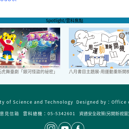
Spotlight/雲科焦點
6巧虎舞臺劇「銀河怪盜的祕密」
八月書目主題展-用運動重新開
ity of Science and Technology Designed by：Office 
意見信箱
雲科總機：05-5342601
資通安全政策(另開新視窗