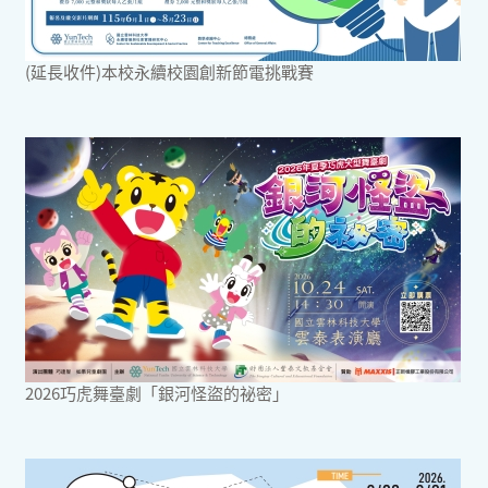
(延長收件)本校永續校園創新節電挑戰賽
2026巧虎舞臺劇「銀河怪盜的祕密」