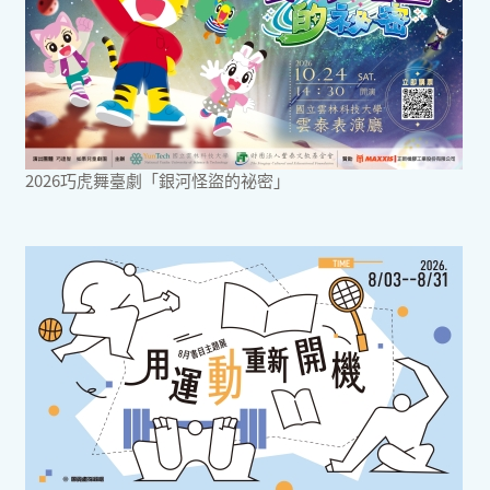
2026巧虎舞臺劇「銀河怪盜的祕密」