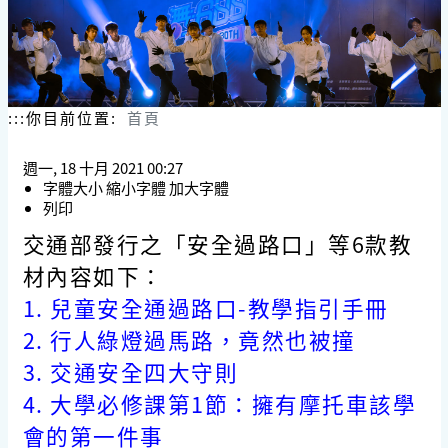
:::
你目前位置:
首頁
週一, 18 十月 2021 00:27
字體大小
縮小字體
加大字體
列印
交通部發行之「安全過路口」等6款教
材內容如下：
1.
兒童安全通過路口-教學指引手冊
2.
行人綠燈過馬路，竟然也被撞
3.
交通安全四大守則
4.
大學必修課第1節：擁有摩托車該學
會的第一件事