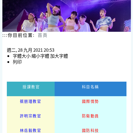
:::
你目前位置:
首頁
週二, 28 九月 2021 20:53
字體大小
縮小字體
加大字體
列印
授課教官
科目名稱
蔡朋瑾教官
國際情勢
許明宗教官
防衛動員
林岳毅教官
國防科技