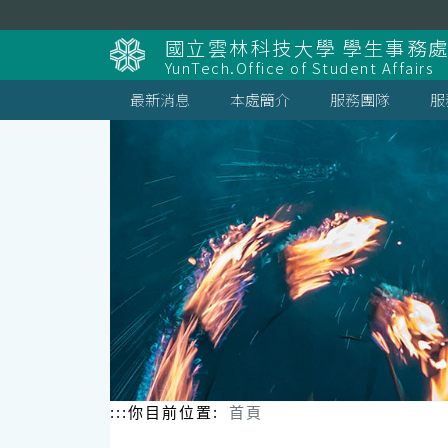
跳
到
國立雲林科技大學 學生事務
主
YunTech.Office of Student Affairs
要
內
最新消息
本處簡介
服務團隊
服
容
區
塊
:::
你目前位置:
首頁