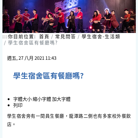
:::
你目前位置:
首頁
常見問答
學生宿舍-生活類
學生宿舍區有餐廳嗎?
週五, 27 八月 2021 11:43
學生宿舍區有餐廳嗎?
字體大小
縮小字體
加大字體
列印
學生宿舍旁有一間員生餐廳，龍潭路二側也有多家校外餐飲
店。