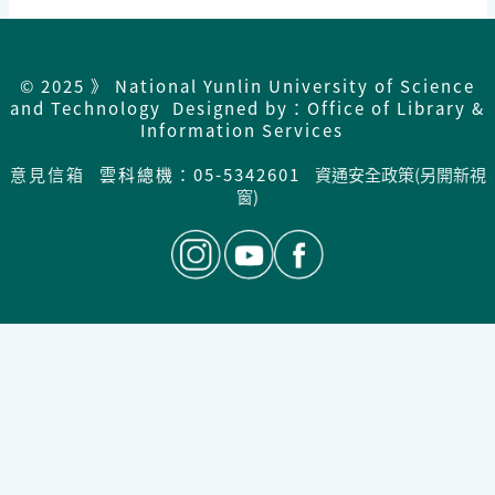
© 2025 》 National Yunlin University of Science
and Technology Designed by：Office of Library &
Information Services
意見信箱
雲科總機：05-5342601
資通安全政策(另開新視
窗)