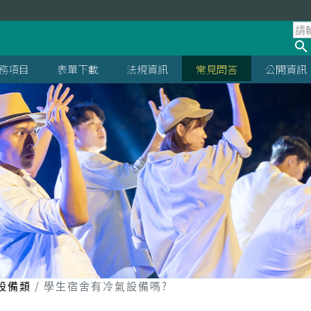
處
務項目
表單下載
法規資訊
常見問答
公開資訊
設備類
學生宿舍有冷氣設備嗎?