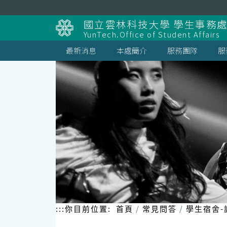
跳
到
國立雲林科技大學 學生事務
主
YunTech.Office of Student Affairs
要
內
最新消息
本處簡介
服務團隊
服
容
區
塊
:::
你目前位置:
首頁
常見問答
學生宿舍-