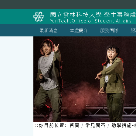
跳
到
國立雲林科技大學 學生事務
主
YunTech.Office of Student Affairs
要
內
最新消息
本處簡介
服務團隊
服
容
區
塊
:::
你目前位置:
首頁
常見問答
助學措施-