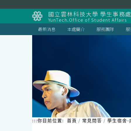
跳
到
國立雲林科技大學 學生事務
主
YunTech.Office of Student Affairs
要
內
最新消息
本處簡介
服務團隊
服
容
區
塊
:::
你目前位置:
首頁
常見問答
學生宿舍-