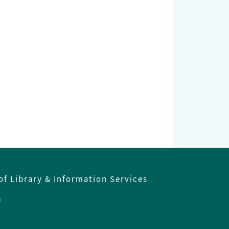
。
of Library & Information Services
)