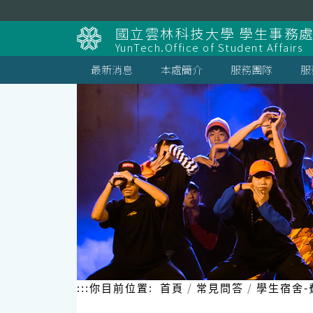
跳
到
國立雲林科技大學 學生事務
主
YunTech.Office of Student Affairs
要
內
最新消息
本處簡介
服務團隊
服
容
區
塊
:::
你目前位置:
首頁
常見問答
學生宿舍-