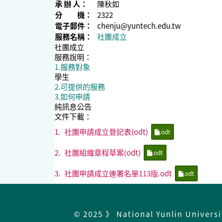
承 辦 人：
陳秋如
分 機：
2322
電子郵件：
chenju@yuntech.edu.tw
服務名稱：
社團成立
社團成立
服務說明：
1.服務對象
學生
2.可提供的服務
3.如何申請
純訊息公告
文件下載：
1.
社團申請成立登記表(odt)
.odt
2.
社團組織章程草案(odt)
.odt
3.
社團申請成立連署名單113版.odt
.odt
© 2025 》 National Yunlin Univers