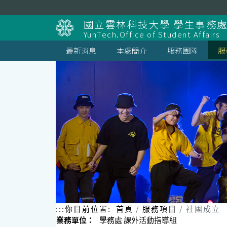
跳
到
國立雲林科技大學 學生事務
主
YunTech.Office of Student Affairs
要
內
最新消息
本處簡介
服務團隊
服
容
區
塊
:::
你目前位置:
首頁
服務項目
社團成立
業務單位：
學務處 課外活動指導組