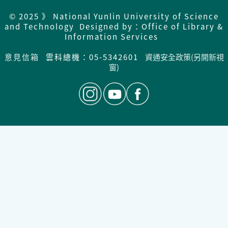
© 2025 》 National Yunlin University of Science
and Technology Designed by：Office of Library &
Information Services
意見信箱
雲科總機：05-5342601
資通安全政策(另開新視
窗)