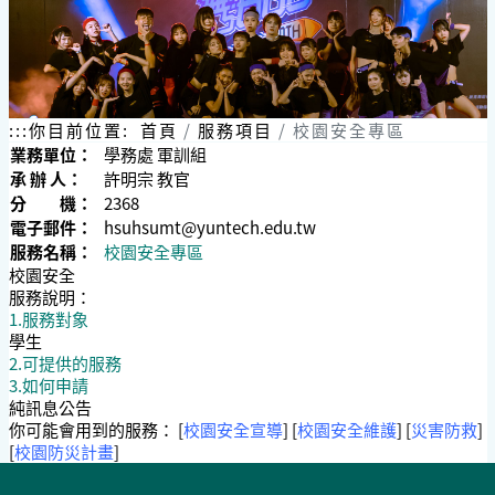
:::
你目前位置:
首頁
服務項目
校園安全專區
業務單位：
學務處 軍訓組
承 辦 人：
許明宗 教官
分 機：
2368
電子郵件：
hsuhsumt@yuntech.edu.tw
服務名稱：
校園安全專區
校園安全
服務說明：
1.服務對象
學生
2.可提供的服務
3.如何申請
純訊息公告
你可能會用到的服務： [
校園安全宣導
] [
校園安全維護
] [
災害防救
]
[
校園防災計畫
]