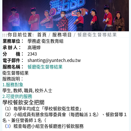
:::
你目前位置:
首頁
服務項目
餐廳衛生督導結果
業務單位：
學務處 衛生教育組
承 辦 人：
高珊婷
分 機：
2343
電子郵件：
shanting@yuntech.edu.tw
服務名稱：
餐廳衛生督導結果
衛生督導結果
服務說明：
1.服務對象
學生, 教師, 職員, 校外人士
2.可提供的服務
學校餐飲安全把關
（1）每學年均成立「學校餐飲衛生稽查」
（2）小組成員有膳食指導委員會（每週輪派１名）、餐飲督導１
名、兼任營養師１名（
（
3
）
稽查每週小組至各餐廳進行餐飲服務