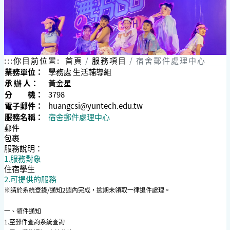
:::
你目前位置:
首頁
服務項目
宿舍郵件處理中心
業務單位：
學務處 生活輔導組
承 辦 人：
黃金星
分 機：
3798
電子郵件：
huangcsi@yuntech.edu.tw
服務名稱：
宿舍郵件處理中心
郵件
包裹
服務說明：
1.服務對象
住宿學生
2.可提供的服務
※請於系統登錄/通知2週內完成，逾期未領取一律退件處理。
一、領件通知
1.至郵件查詢系統查詢