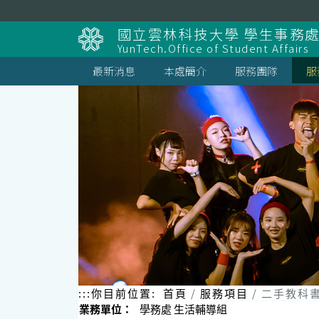
跳
到
國立雲林科技大學 學生事務
主
YunTech.Office of Student Affairs
要
內
最新消息
本處簡介
服務團隊
服
容
區
塊
:::
你目前位置:
首頁
服務項目
二手教科
業務單位：
學務處 生活輔導組