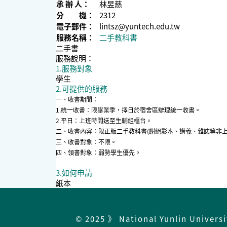
承 辦 人：
林昱慈
分 機：
2312
電子郵件：
lintsz@yuntech.edu.tw
服務名稱：
二手教科書
二手書
服務說明：
1.服務對象
學生
2.可提供的服務
一、收書期間：
1.統一收書：限畢業季，擇日於宿舍區辦理統一收書。
2.平日：上班時間送至生輔組櫃台。
二、收書內容：限正版二手教科書(謝絕影本、講義、雜誌等非上
三、收書對象：不限。
四、領書對象：弱勢學生優先。
3.如何申請
紙本
© 2025 》 National Yunlin Univers