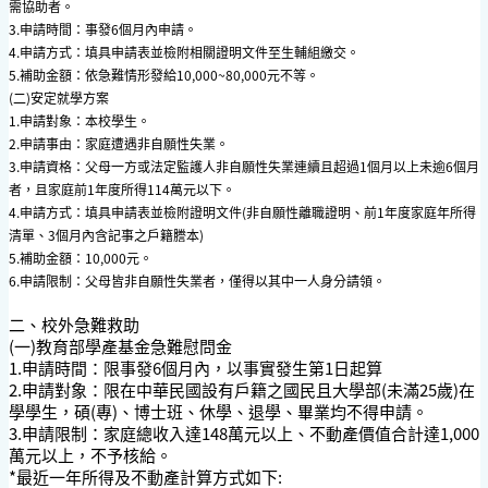
需協助者。
3.申請時間：事發6個月內申請。
4.申請方式：填具申請表並檢附相關證明文件至生輔組繳交。
5.補助金額：依急難情形發給10,000~80,000元不等。
(二)安定就學方案
1.申請對象：本校學生。
2.申請事由：家庭遭遇非自願性失業。
3.申請資格：父母一方或法定監護人非自願性失業連續且超過1個月以上未逾6個月
者，且家庭前1年度所得114萬元以下。
4.申請方式：填具申請表並檢附證明文件(非自願性離職證明、前1年度家庭年所得
清單、3個月內含記事之戶籍謄本)
5.補助金額：10,000元。
6.申請限制：父母皆非自願性失業者，僅得以其中一人身分請領。
二、校外急難救助
(一)教育部學產基金急難慰問金
1.申請時間：限事發6個月內，以事實發生第1日起算
2.申請對象：限在中華民國設有戶籍之國民且大學部(未滿25歲)在
學學生，碩(專)、博士班、休學、退學、畢業均不得申請。
3.申請限制：家庭總收入達148萬元以上、不動產價值合計達1,000
萬元以上，不予核給。
*最近一年所得及不動產計算方式如下: