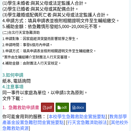
(1)學生未婚者:與其父母或法定監護人合計。
(2)學生已婚者:與其父母或其配偶合計。
(3)學生離婚或配偶死亡者:與其父母或法定監護人合計。
4.申請方式：填具申請表並檢附相關證明文件至生輔組繳交。
5.補助金額：依急難情形發給5,000~20,000元不等。
(二)台北行天宮急難濟助
1.申請對象：因家庭經濟突變而影響就學之學生。
2.申請時間：事發6個月內申請。
3.申請方式：填具申請表並檢附相關證明文件至生輔組繳交。
*案件由生輔組轉介至財團法人行天宮審理。
4.補助金額：由財團法人行天宮核定。
3.如何申請
紙本, 電話詢問
4.注意事項
同一事件以家庭為單位，以申請1次為原則。
文件下載：
1.
急難救助申請書
.pdf
.odt
.docx
你可能會用到的服務： [
本校學生急難救助金實施要點
] [
教育部學
產基金設置急難慰問金實施要點
] [
行天宮急難濟助辦法
] [
其他校外
急難救助資源
]