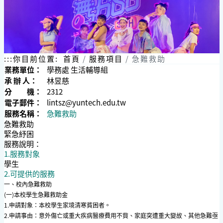
:::
你目前位置:
首頁
服務項目
急難救助
業務單位：
學務處 生活輔導組
承 辦 人：
林昱慈
分 機：
2312
電子郵件：
lintsz@yuntech.edu.tw
服務名稱：
急難救助
急難救助
緊急紓困
服務說明：
1.服務對象
學生
2.可提供的服務
一、校內急難救助
(一)本校學生急難救助金
1.申請對象：本校學生家境清寒貧困者。
2.申請事由：意外傷亡或重大疾病醫療費用不貲、家庭突遭重大變故、其他急難亟