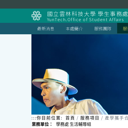
跳
到
國立雲林科技大學 學生事務
主
YunTech.Office of Student Affairs
要
內
最新消息
本處簡介
服務團隊
服
容
區
塊
:::
你目前位置:
首頁
服務項目
產學攜手
業務單位：
學務處 生活輔導組