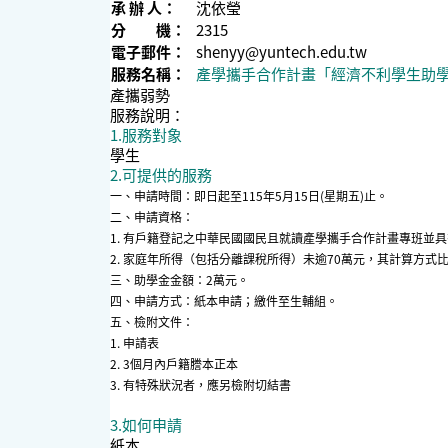
承 辦 人：
沈依瑩
分 機：
2315
電子郵件：
shenyy@yuntech.edu.tw
服務名稱：
產學攜手合作計畫「經濟不利學生助
產攜弱勢
服務說明：
1.服務對象
學生
2.可提供的服務
一、申請時間：即日起至115年5月15日(星期五)止。
二、申請資格：
1.
有戶籍登記之中華民國國民且
就讀產學攜手合作計畫專班並具
2.
家庭年所得（包括分離課稅所得）未逾
70
萬元，其計算方式
三、助學金金額：2萬元。
四、申請方式：紙本申請；繳件至生輔組。
五、檢附文件：
1.
申請表
2. 3
個月內戶籍謄本正本
3.
有特殊狀況者
，
應另檢附切結書
3.如何申請
紙本