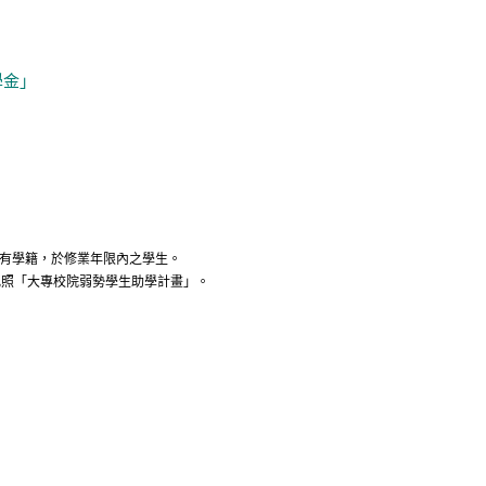
學金」
有學籍
，於修業年限內之學生。
比照「大專校院弱勢學生助學計畫」。