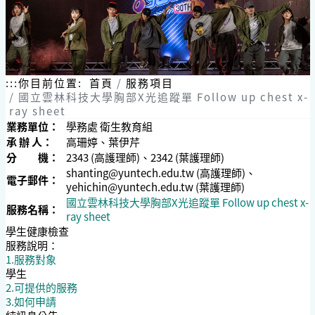
:::
你目前位置:
首頁
服務項目
國立雲林科技大學胸部X光追蹤單 Follow up chest x-
ray sheet
業務單位：
學務處 衛生教育組
承 辦 人：
高珊婷、葉伊芹
分 機：
2343 (高護理師)、2342 (葉護理師)
shanting@yuntech.edu.tw
(高護理師)、
電子郵件：
yehichin@yuntech.edu.tw
(葉護理師)
國立雲林科技大學胸部X光追蹤單 Follow up chest x-
服務名稱：
ray sheet
學生健康檢查
服務說明：
1.服務對象
學生
2.可提供的服務
3.如何申請