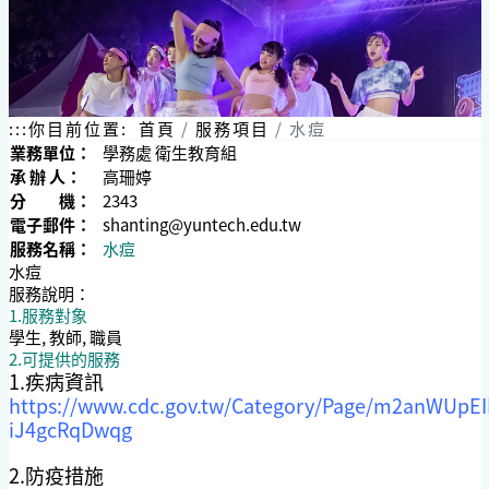
:::
你目前位置:
首頁
服務項目
水痘
業務單位：
學務處 衛生教育組
承 辦 人：
高珊婷
分 機：
2343
電子郵件：
shanting@yuntech.edu.tw
服務名稱：
水痘
水痘
服務說明：
1.服務對象
學生, 教師, 職員
2.可提供的服務
1.疾病資訊
https://www.cdc.gov.tw/Category/Page/m2anWUpEI
iJ4gcRqDwqg
2.防疫措施