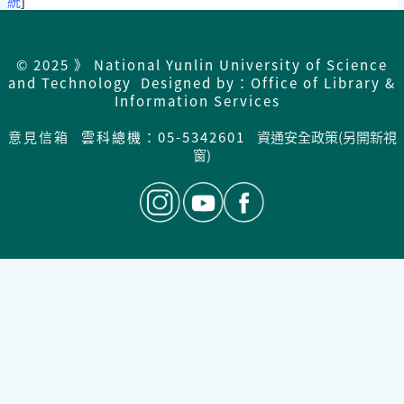
統
]
© 2025 》 National Yunlin University of Science
and Technology Designed by：Office of Library &
Information Services
意見信箱
雲科總機：05-5342601
資通安全政策(另開新視
窗)