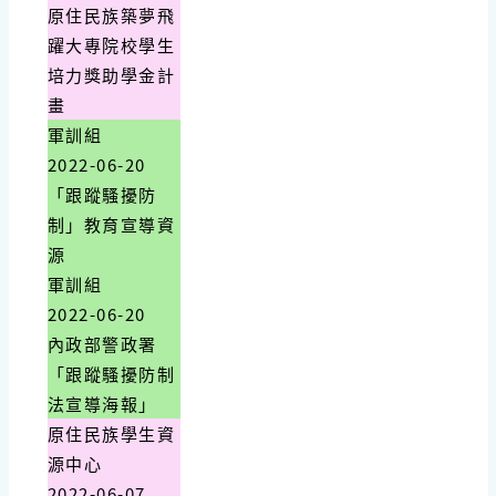
原住民族築夢飛
躍大專院校學生
培力獎助學金計
畫
軍訓組
2022-06-20
「跟蹤騷擾防
制」教育宣導資
源
軍訓組
2022-06-20
內政部警政署
「跟蹤騷擾防制
法宣導海報」
原住民族學生資
源中心
2022-06-07