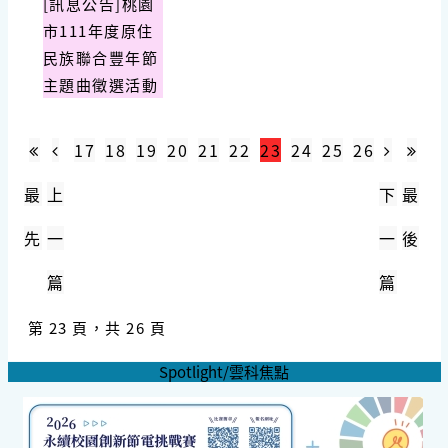
[訊息公告]桃園
市111年度原住
民族聯合豐年節
主題曲徵選活動
17
18
19
20
21
22
23
24
25
26
最
上
下
最
先
一
一
後
篇
篇
第 23 頁，共 26 頁
Spotlight/雲科焦點