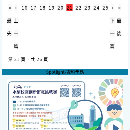
16
17
18
19
20
21
22
23
24
25
最
上
下
最
先
一
一
後
篇
篇
第 21 頁，共 26 頁
Spotlight/雲科焦點