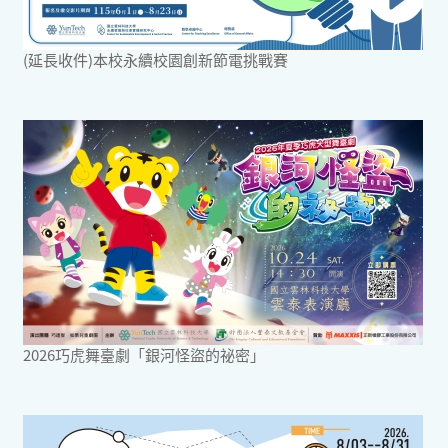
(延長收件)本校永續校園創新節電挑戰賽
2026巧虎舞臺劇「銀河怪盜的祕密」